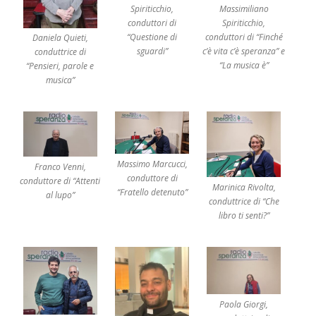
n
Spiriticchio,
Massimiliano
t
i
conduttori di
Spiriticchio,
n
“Questione di
conduttori di “Finché
u
Daniela Quieti,
a
sguardi”
c’è vita c’è speranza” e
conduttrice di
a
l
“La musica è”
“Pensieri, parole e
e
g
musica”
g
e
r
e
»
Massimo Marcucci,
Franco Venni,
conduttore di
conduttore di “Attenti
Marinica Rivolta,
“Fratello detenuto”
al lupo”
conduttrice di “Che
libro ti senti?”
Paola Giorgi,