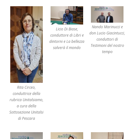
a
u
n
a
d
a
t
Nando Marinucci e
a
Licio Di Biase,
m
don Lucio Giacintucci,
conduttore di Libri e
e
m
conduttori di
dintorni e La bellezza
o
Testimoni del nostro
r
salverà il mondo
a
tempo
b
i
l
e
p
e
r
R
a
Rita Circeo,
d
i
conduttrice della
o
S
rubrica Unitalsiamo,
p
a cura della
e
r
Sottosezione Unitalsi
a
n
di Pescara
z
a
I
n
B