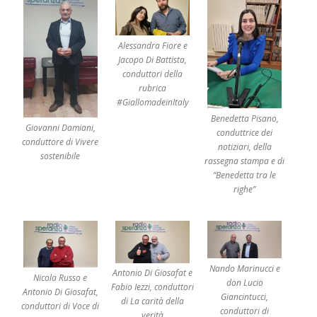
l
u
,
l
a
Alessandra Fiore e
r
Jacopo Di Battista,
a
d
conduttori della
i
o
rubrica
d
#GiallomadeinItaly
e
l
Benedetta Pisano,
l
Giovanni Damiani,
a
conduttrice dei
C
conduttore di Vivere
h
notiziari, della
i
sostenibile
rassegna stampa e di
e
s
“Benedetta tra le
a
d
righe”
i
P
e
s
c
a
r
a
-
Nando Marinucci e
P
Antonio Di Giosafat e
Nicola Russo e
e
don Lucio
Fabio Iezzi, conduttori
n
Antonio Di Giosafat,
Giancintucci,
n
di La carità della
conduttori di Voce di
e
conduttori di
,
verità