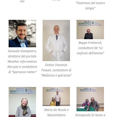
voi
“Testimoni del nostro
c
tempo”
h
e
a
m
a
r
g
i
n
e
d
Beppe Frattaroli,
e
l
conduttore de “Le
l
Samuele Giampietro,
’
sinfonie dell’anima”
u
direttore del portale
d
Weather information
i
Dottor Vincenzo
e
Abruzzo e conduttore
n
Passali, conduttore di
z
di “Speranza meteo”
a
“Medicina e speranza”
g
e
n
e
r
a
l
e
i
n
…
Maria De Nicola e
C
Massimiliano
Annapaola Di Ienno e
o