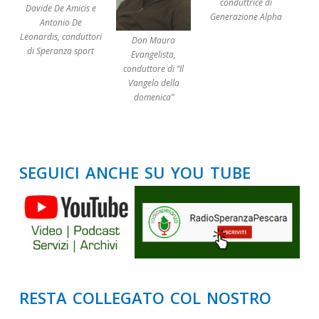
conduttrice di
Davide De Amicis e
Generazione Alpha
Antonio De
Leonardis, conduttori
Don Mauro
di Speranza sport
Evangelista,
conduttore di “Il
Vangelo della
domenica”
seguici anche su you tube
resta collegato col nostro