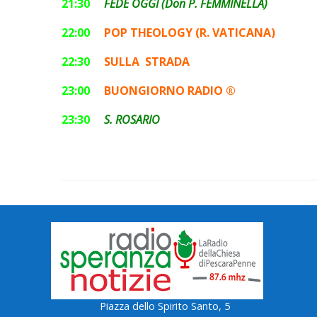
21:30
FEDE OGGI (Don P. FEMMINELLA)
22:00
POP THEOLOGY (R. VATICANA)
22:30
SULLA STRADA
23:00
BUONGIORNO RADIO ®
23:30
S. ROSARIO
Piazza dello Spirito Santo, 5