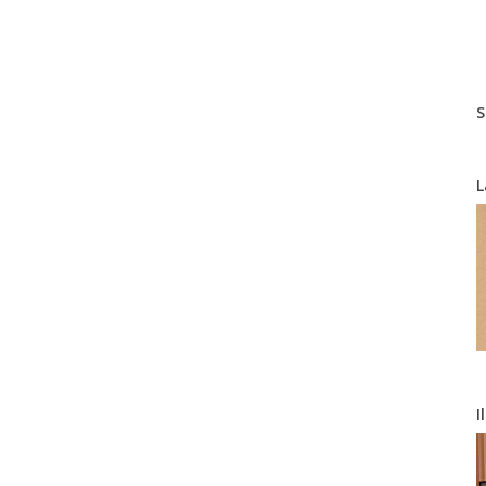
S
L
I