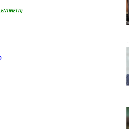
ENTINETTI)
L
O
I