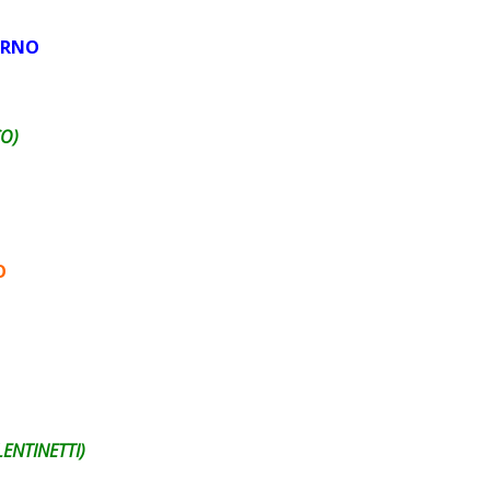
ORNO
CO)
O
ENTINETTI)