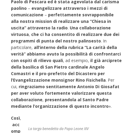
Paolo di Pescara ed è stata agevolata dal carisma
paolino
–
evangelizzare attraverso i mezzi di
comunicazione
–
perfettamente sovrapponibile
alla nostra mission di realizzare una “Chiesa in
uscita” attraverso la radio
.
Una collaborazione
virtuosa
,
che ci ha consentito di realizzare due dei
programmi di punta del nostro palinsesto
. In
particolare,
all’interno della rubrica “La carità della
verità” abbiamo avuto la possibilità di confrontarci
con ospiti di rilievo quali
, ad esempio,
il già arciprete
della basilica di San Pietro cardinale Angelo
Comastri e il pro-prefetto del Dicastero per
l’Evangelizzazione
monsignor Rino Fisichella
. Per
cui,
ringraziamo sentitamente Antonio Di Giosafat
per aver voluto fortemente valorizzare questa
collaborazione
,
presentandola al Santo Padre
mediante l’organizzazione di questo incontro
».
Così
,
acc
La targa benedetta da Papa Leone XIV
omp