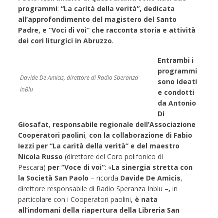
programmi
:
“La carità della verità”, dedicata
all’approfondimento del magistero del Santo
Padre, e “Voci di voi” che racconta storia e attività
dei cori liturgici in Abruzzo
.
Entrambi i
programmi
Davide De Amicis, direttore di Radio Speranza
sono ideati
InBlu
e condotti
da Antonio
Di
Giosafat
,
responsabile regionale dell’Associazione
Cooperatori paolini
,
con la collaborazione di Fabio
Iezzi
per “La carità della verità”
e del maestro
Nicola Russo
(direttore del Coro polifonico di
Pescara)
per “Voce di voi”
: «
La sinergia stretta con
la Società San Paolo
– ricorda
Davide De Amicis
,
direttore responsabile di Radio Speranza Inblu –
,
in
particolare con i Cooperatori paolini,
è nata
all’indomani della riapertura della Libreria San