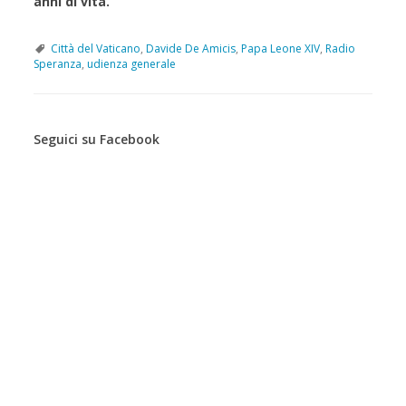
anni di vita.
Città del Vaticano
,
Davide De Amicis
,
Papa Leone XIV
,
Radio
Speranza
,
udienza generale
P
o
Seguici su Facebook
s
t
N
a
v
i
g
a
t
i