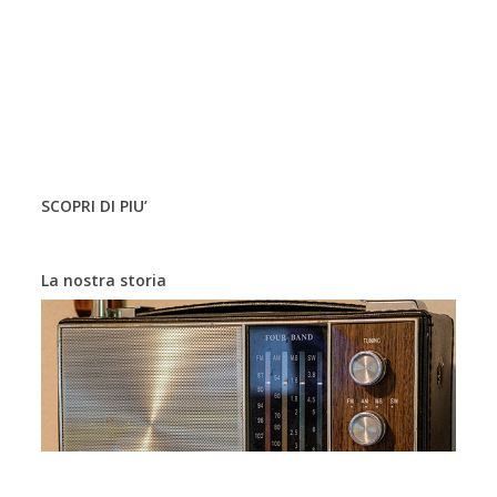
o
n
SCOPRI DI PIU’
La nostra storia