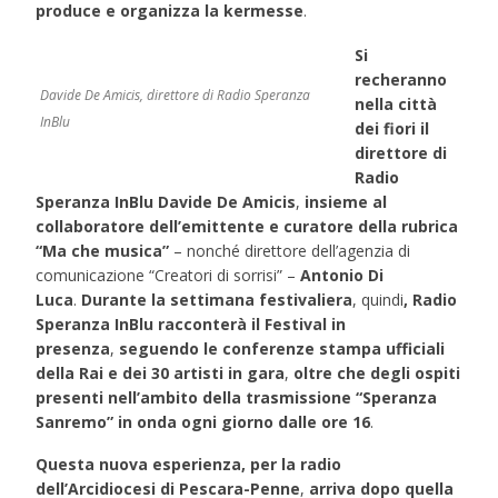
produce e organizza la kermesse
.
Si
recheranno
Davide De Amicis, direttore di Radio Speranza
nella città
InBlu
dei fiori il
direttore di
Radio
Speranza InBlu Davide De Amicis
,
insieme al
collaboratore dell’emittente e curatore della rubrica
“Ma che musica”
– nonché direttore dell’agenzia di
comunicazione “Creatori di sorrisi” –
Antonio Di
Luca
.
Durante la settimana festivaliera
, quindi
, Radio
Speranza InBlu racconterà il Festival in
presenza
,
seguendo le conferenze stampa ufficiali
della Rai e dei 30 artisti in gara
,
oltre che degli ospiti
presenti nell’ambito della trasmissione “Speranza
Sanremo” in onda ogni giorno dalle ore 16
.
Questa nuova esperienza, per la radio
dell’Arcidiocesi di Pescara-Penne
,
arriva dopo quella