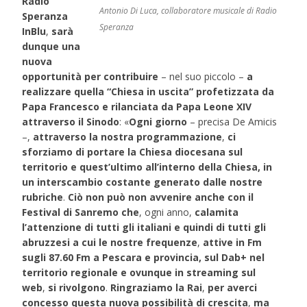
Radio
Antonio Di Luca, collaboratore musicale di Radio
Speranza
Speranza
InBlu
,
sarà
dunque una
nuova
opportunità per contribuire
– nel suo piccolo –
a
realizzare quella “Chiesa in uscita” profetizzata da
Papa Francesco e rilanciata da Papa Leone XIV
attraverso il Sinodo
: «
Ogni giorno
– precisa De Amicis
–,
attraverso la nostra programmazione
,
ci
sforziamo di portare la Chiesa diocesana sul
territorio e quest’ultimo all’interno della Chiesa, in
un interscambio costante
generato dalle nostre
rubriche
.
Ciò non può non avvenire anche con il
Festival di Sanremo che
, ogni anno,
calamita
l’attenzione di tutti gli italiani e quindi di tutti gli
abruzzesi a cui le nostre frequenze
,
attive in Fm
sugli 87.60 Fm a Pescara e provincia, sul Dab+ nel
territorio regionale e ovunque in streaming sul
web
,
si rivolgono
.
Ringraziamo la Rai
,
per averci
concesso questa nuova possibilità di crescita
,
ma