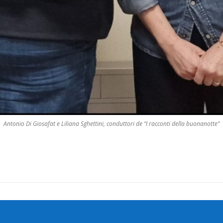
Antonio Di Giosafat e Liliana Sghettini, conduttori de “I racconti della buonanotte”